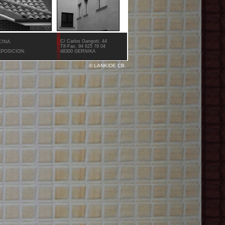
C/ Carlos Gangoiti, 44
CINA
Tlf-Fax. 94 625 78 04
XPOSICION:
48300 GERNIKA
© LANKIDE CB.