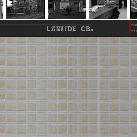
OFI
Y E