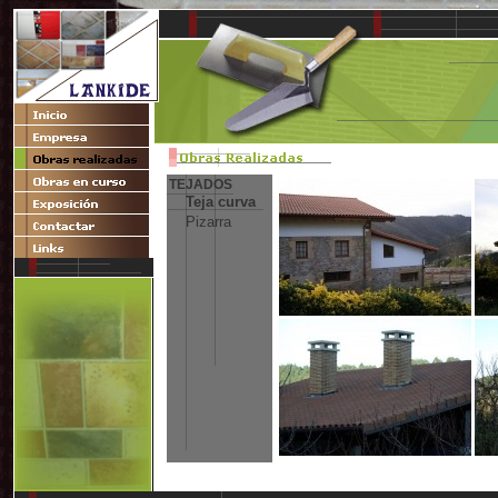
TEJADOS
Teja curva
Pizarra